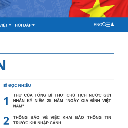
ENG
VIỆT
HỎI ĐÁP
N
📰 ĐỌC NHIỀU
THƯ CỦA TỔNG BÍ THƯ, CHỦ TỊCH NƯỚC GỬI
1
NHÂN KỶ NIỆM 25 NĂM "NGÀY GIA ĐÌNH VIỆT
NAM"
2
THÔNG BÁO VỀ VIỆC KHAI BÁO THÔNG TIN
TRƯỚC KHI NHẬP CẢNH