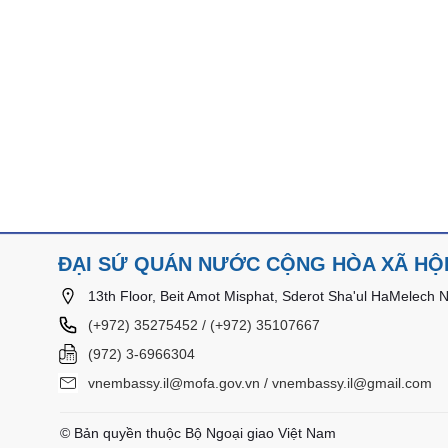
ĐẠI SỨ QUÁN NƯỚC CỘNG HÒA XÃ HỘI 
13th Floor, Beit Amot Misphat, Sderot Sha'ul HaMelech No.
(+972) 35275452 / (+972) 35107667
(972) 3-6966304
vnembassy.il@mofa.gov.vn / vnembassy.il@gmail.com
© Bản quyền thuộc Bộ Ngoại giao Việt Nam