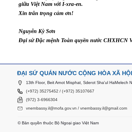
giữa Việt Nam với I-xra-en.
Xin trân trọng cảm ơn!
Nguyễn Kỳ Sơn
Đại sứ Đặc mệnh Toàn quyền nước CHXHCN Việ
ĐẠI SỨ QUÁN NƯỚC CỘNG HÒA XÃ HỘI 
13th Floor, Beit Amot Misphat, Sderot Sha'ul HaMelech No.
(+972) 35275452 / (+972) 35107667
(972) 3-6966304
vnembassy.il@mofa.gov.vn / vnembassy.il@gmail.com
© Bản quyền thuộc Bộ Ngoại giao Việt Nam