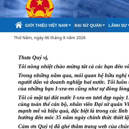
Skip to Main Content
GIỚI THIỆU VIỆT NAM
ĐẠI SỨ QUÁN
LÃNH SỰ
Thứ Năm, ngày 06 tháng 8 năm 2026
Thưa Quý vị,
Tôi nồng nhiệt chào mừng tất cả các bạn đến vớ
Trong những năm qua, mối quan hệ hữu nghị và 
người dân và doanh nghiệp hai nước. Tôi luôn t
của những bạn I-xra-en cũng như sự đồng lòng,
Tôi có mặt tại đất nước I-xra-en tươi đẹp ngày
c
ù
ng toàn thể cán bộ, nhân viên Đại sứ
qu
á
n Vi
mạnh mẽ và hiệu quả, đặc biệt là trong các lĩn
hướng đến mốc 35 năm ngày chính thức thiết lậ
Cảm ơn Quý vị đã ghé thăm trang web của chúng 