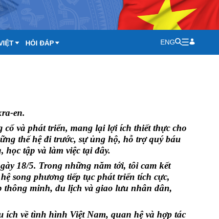
ENG
VIỆT
HỎI ĐÁP
xra-en.
và phát triển, mang lại lợi ích thiết thực cho
ng thế hệ đi trước, sự ủng hộ, hỗ trợ quý báu
ọc tập và làm việc tại đây.
ngày 18/5. Trong những năm tới, tôi cam kết
hệ song phương tiếp tục phát triển tích cực,
p thông minh, du lịch và giao lưu nhân dân,
 ích về tình hình Việt Nam, quan hệ và hợp tác