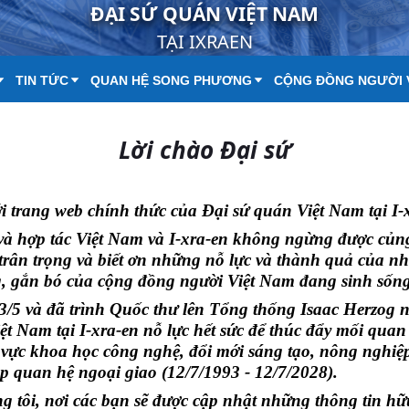
ĐẠI SỨ QUÁN VIỆT NAM
TẠI IXRAEN
TIN TỨC
QUAN HỆ SONG PHƯƠNG
CỘNG ĐỒNG NGƯỜI 
Lời chào Đại sứ
i trang web chính thức của Đại sứ quán Việt Nam tại I-
hợp tác Việt Nam và I-xra-en không ngừng được củng cố 
rân trọng và biết ơn những nỗ lực và thành quả của nhữ
 gắn bó của cộng đồng người Việt Nam đang sinh sống, h
 13/5 và đã trình Quốc thư lên Tổng thống Isaac Herzog 
ệt Nam tại I-xra-en nỗ lực hết sức để thúc đẩy mối quan 
h vực khoa học công nghệ, đổi mới sáng tạo, nông nghiệ
p quan hệ ngoại giao (12/7/1993 - 12/7/2028).
tôi, nơi các bạn sẽ được cập nhật những thông tin hữu