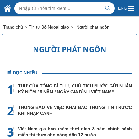
Skip to Main Content
ĐẠI SỨ QUÁN VIỆT NAM
ENG
TẠI IXRAEN
>
>
Trang chủ
Tin từ Bộ Ngoại giao
Người phát ngôn
NGƯỜI PHÁT NGÔN
📰 ĐỌC NHIỀU
1
THƯ CỦA TỔNG BÍ THƯ, CHỦ TỊCH NƯỚC GỬI NHÂN
KỶ NIỆM 25 NĂM "NGÀY GIA ĐÌNH VIỆT NAM"
2
THÔNG BÁO VỀ VIỆC KHAI BÁO THÔNG TIN TRƯỚC
KHI NHẬP CẢNH
3
Việt Nam gia hạn thêm thời gian 3 năm chính sách
miễn thị thực cho công dân 12 nước