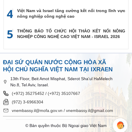
4
Việt Nam và Israel tăng cường kết nối trong lĩnh vực
nông nghiệp công nghệ cao
5
THÔNG BÁO TỔ CHỨC HỘI THẢO KẾT NỐI NÔNG
NGHIỆP CÔNG NGHỆ CAO VIỆT NAM - ISRAEL 2026
ĐẠI SỨ QUÁN NƯỚC CỘNG HÒA XÃ
HỘI CHỦ NGHĨA VIỆT NAM TẠI IXRAEN
13th Floor, Beit Amot Misphat, Sderot Sha'ul HaMelech
No.8, Tel Aviv, Israel.
(+972) 35275452 / (+972) 35107667
(972) 3-6966304
vnembassy.il@mofa.gov.vn / vnembassy.il@gmail.com
© Bản quyền thuộc Bộ Ngoại giao Việt Nam