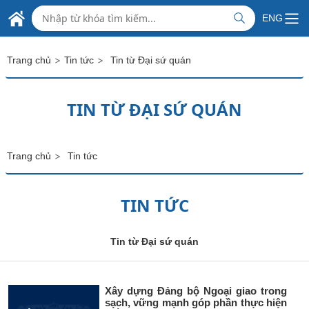
Skip to Main Content
ĐẠI SỨ QUÁN VIỆT NAM
ENG
TẠI IXRAEN
>
>
Trang chủ
Tin tức
Tin từ Đại sứ quán
TIN TỪ ĐẠI SỨ QUÁN
>
Trang chủ
Tin tức
TIN TỨC
Tin từ Đại sứ quán
Xây dựng Đảng bộ Ngoại giao trong
sạch, vững mạnh góp phần thực hiện