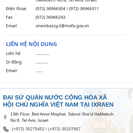
Điện thoại
(972) 36966304 / (972) 36966311
Fax
(972) 36966243
Email
vnembassy.il@mofa.gov.vn
LIÊN HỆ NỘI DUNG
Liên hệ
............
Di động
..........
Email
......
ĐẠI SỨ QUÁN NƯỚC CỘNG HÒA XÃ
HỘI CHỦ NGHĨA VIỆT NAM TẠI IXRAEN
13th Floor, Beit Amot Misphat, Sderot Sha'ul HaMelech
No.8, Tel Aviv, Israel.
(+972) 35275452 / (+972) 35107667